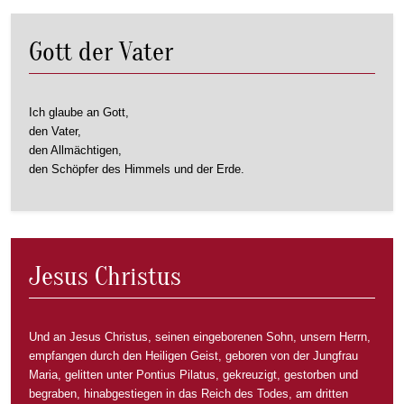
Gott der Vater
Ich glaube an Gott,
den Vater,
den Allmächtigen,
den Schöpfer des Himmels und der Erde.
Jesus Christus
Und an Jesus Christus, seinen eingeborenen Sohn, unsern Herrn,
empfangen durch den Heiligen Geist, geboren von der Jungfrau
Maria, gelitten unter Pontius Pilatus, gekreuzigt, gestorben und
begraben, hinabgestiegen in das Reich des Todes, am dritten