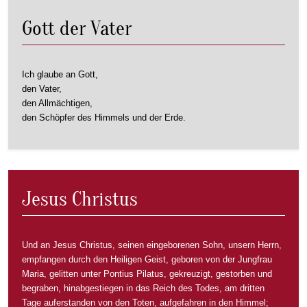
Gott der Vater
Ich glaube an Gott,
den Vater,
den Allmächtigen,
den Schöpfer des Himmels und der Erde.
Jesus Christus
Und an Jesus Christus, seinen eingeborenen Sohn, unsern Herrn,
empfangen durch den Heiligen Geist, geboren von der Jungfrau
Maria, gelitten unter Pontius Pilatus, gekreuzigt, gestorben und
begraben, hinabgestiegen in das Reich des Todes, am dritten
Tage auferstanden von den Toten, aufgefahren in den Himmel;