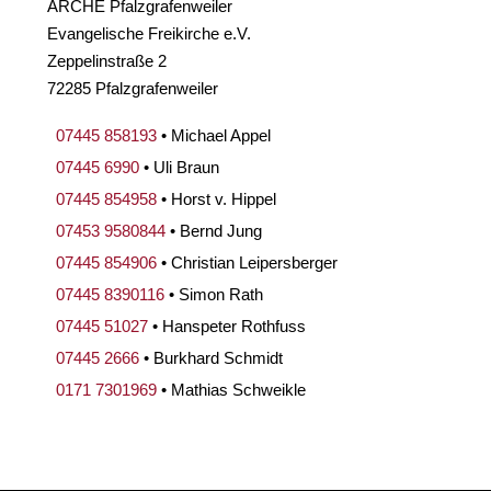
ARCHE Pfalzgrafenweiler
Evangelische Freikirche e.V.
Zeppelinstraße 2
72285 Pfalzgrafenweiler
07445 858193
• Michael Appel
07445 6990
• Uli Braun
07445 854958
• Horst v. Hippel
07453 9580844
• Bernd Jung
07445 854906
• Christian Leipersberger
07445 8390116
• Simon Rath
07445 51027
• Hanspeter Rothfuss
07445 2666
• Burkhard Schmidt
0171 7301969
• Mathias Schweikle