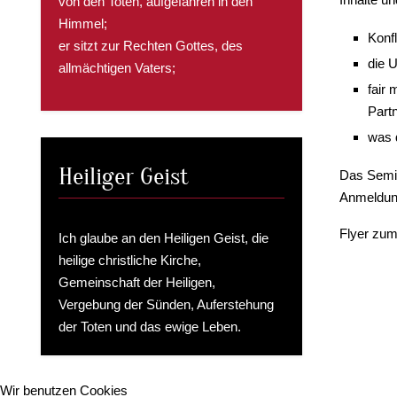
von den Toten, aufgefahren in den
Himmel;
Konfl
er sitzt zur Rechten Gottes, des
die U
allmächtigen Vaters;
fair 
Partn
was d
Heiliger Geist
Das Semin
Anmeldung
Flyer zu
Ich glaube an den Heiligen Geist, die
heilige christliche Kirche,
Gemeinschaft der Heiligen,
Vergebung der Sünden, Auferstehung
der Toten und das ewige Leben.
Wir benutzen Cookies