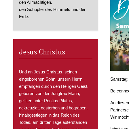
den Allmächtigen,
den Schöpfer des Himmels und der
Erde.
Jesus Christus
Und an Jesus Christus, seinen
eingeborenen Sohn, unsern Herrn,
Samstag: 
empfangen durch den Heiligen Geist,
Be connec
geboren von der Jungfrau Maria,
gelitten unter Pontius Pilatus,
An diesem
gekreuzigt, gestorben und begraben,
Partnersc
hinabgestiegen in das Reich des
Wir möcht
Todes, am dritten Tage auferstanden
Inhalte un